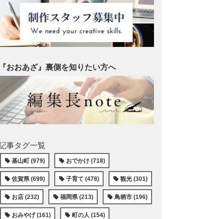
『おおあざ』裏側を知りたい方へ
記事タグ一覧
基山町 (979)
おでかけ (718)
佐賀県 (699)
子育て (478)
観光 (301)
お店 (232)
福岡県 (213)
鳥栖市 (196)
おみやげ (161)
町の人 (154)