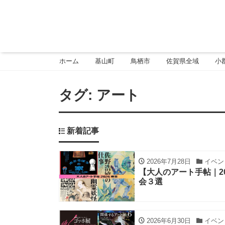
ホーム
基山町
鳥栖市
佐賀県全域
小
タグ:
アート
新着記事
2026年7月28日
イベン
【大人のアート手帖｜2
会３選
2026年6月30日
イベン