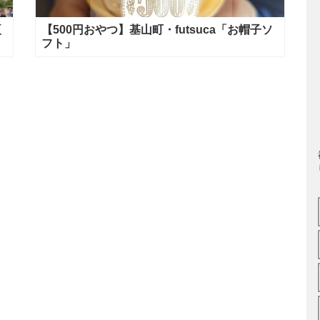
夏
【500円おやつ】基山町・futsuca「お帽子ソ
フト」