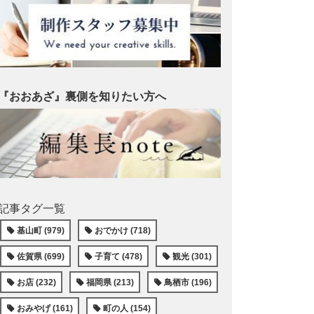
『おおあざ』裏側を知りたい方へ
記事タグ一覧
基山町 (979)
おでかけ (718)
佐賀県 (699)
子育て (478)
観光 (301)
お店 (232)
福岡県 (213)
鳥栖市 (196)
おみやげ (161)
町の人 (154)