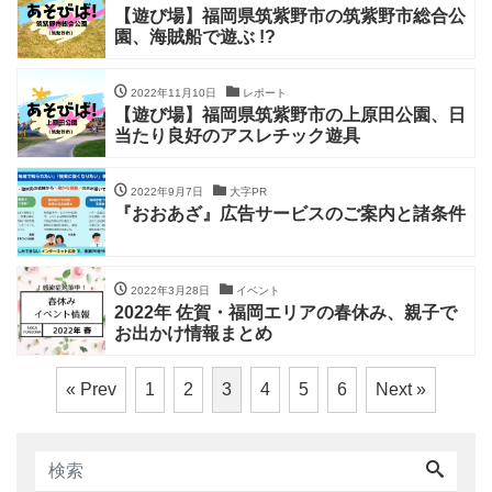
【遊び場】福岡県筑紫野市の筑紫野市総合公
園、海賊船で遊ぶ !?
2022年11月10日
レポート
【遊び場】福岡県筑紫野市の上原田公園、日
当たり良好のアスレチック遊具
2022年9月7日
大字PR
『おおあざ』広告サービスのご案内と諸条件
2022年3月28日
イベント
2022年 佐賀・福岡エリアの春休み、親子で
お出かけ情報まとめ
« Prev
1
2
3
4
5
6
Next »