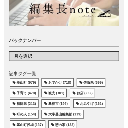
バックナンバー
記事タグ一覧
基山町 (979)
おでかけ (718)
佐賀県 (699)
子育て (478)
観光 (301)
お店 (232)
福岡県 (213)
鳥栖市 (196)
おみやげ (161)
町の人 (154)
大字基山編集部 (139)
基山町役場 (137)
憩の家 (133)