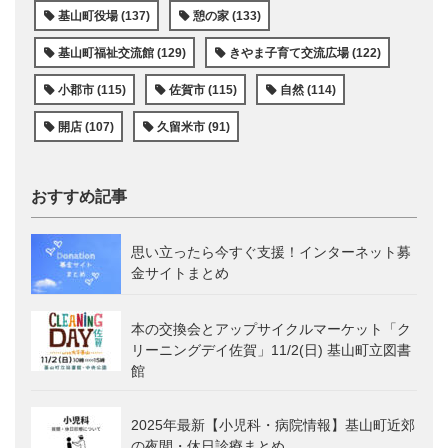
基山町役場 (137)
憩の家 (133)
基山町福祉交流館 (129)
きやま子育て交流広場 (122)
小郡市 (115)
佐賀市 (115)
自然 (114)
開店 (107)
久留米市 (91)
おすすめ記事
思い立ったら今すぐ支援！インターネット募
金サイトまとめ
本の交換会とアップサイクルマーケット「ク
リーニングデイ佐賀」11/2(日) 基山町立図書
館
2025年最新【小児科・病院情報】基山町近郊
の夜間・休日診療まとめ