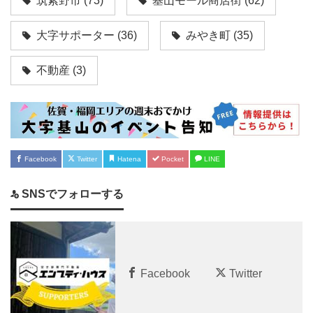
筑紫野市
(73)
基山モール商店街
(62)
大字サポーター
(36)
みやき町
(35)
不動産
(3)
Facebook
Twitter
Hatena
Pocket
LINE
SNSでフォローする
Facebook
Twitter