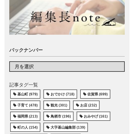
バックナンバー
記事タグ一覧
基山町 (979)
おでかけ (718)
佐賀県 (699)
子育て (478)
観光 (301)
お店 (232)
福岡県 (213)
鳥栖市 (196)
おみやげ (161)
町の人 (154)
大字基山編集部 (139)