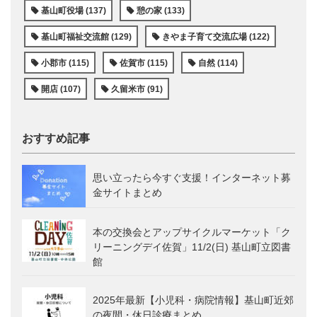
基山町役場 (137)
憩の家 (133)
基山町福祉交流館 (129)
きやま子育て交流広場 (122)
小郡市 (115)
佐賀市 (115)
自然 (114)
開店 (107)
久留米市 (91)
おすすめ記事
思い立ったら今すぐ支援！インターネット募
金サイトまとめ
本の交換会とアップサイクルマーケット「ク
リーニングデイ佐賀」11/2(日) 基山町立図書
館
2025年最新【小児科・病院情報】基山町近郊
の夜間・休日診療まとめ