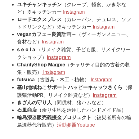
ユキチャンキッチン
（クレープ、軽食、かき氷な
ど）※キッチンカー
Instagram
ロードエクスプレス
（カレーパン、チュロス、ソフ
トドリンクなど）※キッチンカー
Instagram
veganカフェ～良質計画～
（ヴィーガンメニュー、
食材など）
Instagram
s e o l a
（リメイク雑貨、子ども服、リメイクワー
クショップ）
Instagram
CharityShop Magpie
（チャリティ目的の古着の収
集・販売）
Instagram
futsuca
（古道具・木工・植物）
Instagram
基山地域ねこサポート ハッピーキャッツさくら
（保
護猫活動PR、リメイク雑貨など）
Instagram
きざんの守り人
（間伐材、猪ハムなど）
石風商店
（余り生地を活用したハンドメイド品）
輪島
漆器販売義援金プロジェクト
（被災者所有の輪
島漆器代行販売）
活動参照Youtube