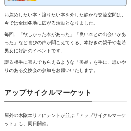
ました。https://ooaza.com/topics/post8211.html1人1冊の
み「人に譲りたい本・交換したい本」を会場に持ち込む、
本を介した静かな交流空間です。事前に、当日の段取りを
お薦めしたい本・譲りたい本を介した静かな交流空間は、
イメージ写真を使ってご紹介します。当日の流れ事前の参
加申し込みは不要です。イベント開催中、お好きな時間帯
今では全国各地に広がる活動となりました。
に、人に譲りたい・交換したい本を1人1冊持って開場入り
しましょう。「交換会」なので...
毎回、「欲しかった本があった」「良い本との出会いがあ
った」など喜びの声が聞こえてくる、本好きの親子や老若
男女に好評のイベントです。
譲る相手に喜んでもらえるような「美品」を手に、思いや
りのある交換会の参加をお願いいたします。
アップサイクルマーケット
屋外の木陰エリアにテントが並ぶ「アップサイクルマーケ
ット」も、同日開催。