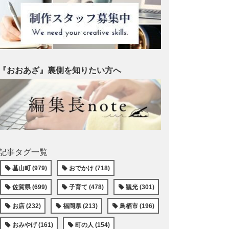
『おおあざ』裏側を知りたい方へ
記事タグ一覧
基山町 (979)
おでかけ (718)
佐賀県 (699)
子育て (478)
観光 (301)
お店 (232)
福岡県 (213)
鳥栖市 (196)
おみやげ (161)
町の人 (154)