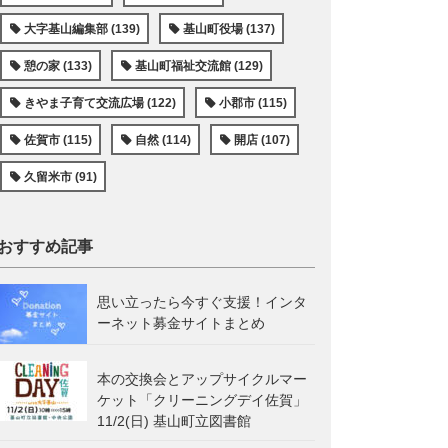
大字基山編集部 (139)
基山町役場 (137)
憩の家 (133)
基山町福祉交流館 (129)
きやま子育て交流広場 (122)
小郡市 (115)
佐賀市 (115)
自然 (114)
開店 (107)
久留米市 (91)
おすすめ記事
思い立ったら今すぐ支援！インタ
ーネット募金サイトまとめ
本の交換会とアップサイクルマー
ケット「クリーニングデイ佐賀」
11/2(日) 基山町立図書館