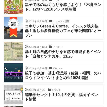
親子で木のぬくもりを感じよう！「木育ラン
ド」12/8〜12/10フレスポ鳥栖
2017年11月30日
ニュース・話題
コキリノGreen & Coffee、インスタ映え抜
群！癒し系多肉植物カフェが東公園前にオー
プン
2017年11月13日
イベント
基山町の自然の実りを五感で堪能するイベン
ト「自然とツナガル」11/26
2017年10月16日
イベント
親子で参加！基山町近郊（佐賀・福岡）のハ
ロウィンイベントまとめ※10/24追記
2017年10月2日
イベント
編集部セレクト！10月の佐賀・福岡イベン
ト情報