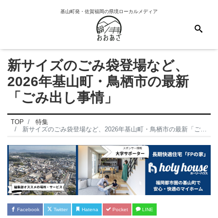
基山町発・佐賀福岡の県境ローカルメディア
新サイズのごみ袋登場など、
2026年基山町・鳥栖市の最新
「ごみ出し事情」
TOP
特集
新サイズのごみ袋登場など、2026年基山町・鳥栖市の最新「ごみ出し事情」
Facebook
Twitter
Hatena
Pocket
LINE