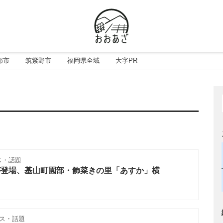
郡市
筑紫野市
福岡県全域
大字PR
ス・話題
屋が登場、基山町園部・飾菜きの里「あすか」横
ス・話題