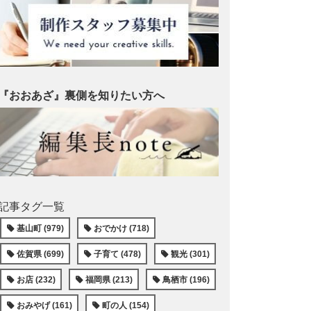
『おおあざ』裏側を知りたい方へ
記事タグ一覧
基山町 (979)
おでかけ (718)
佐賀県 (699)
子育て (478)
観光 (301)
お店 (232)
福岡県 (213)
鳥栖市 (196)
おみやげ (161)
町の人 (154)