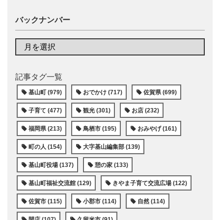
バックナンバー
記事タグ一覧
基山町 (979)
おでかけ (717)
佐賀県 (699)
子育て (477)
観光 (301)
お店 (232)
福岡県 (213)
鳥栖市 (195)
おみやげ (161)
町の人 (154)
大字基山編集部 (139)
基山町役場 (137)
憩の家 (133)
基山町福祉交流館 (129)
きやま子育て交流広場 (122)
佐賀市 (115)
小郡市 (114)
自然 (114)
開店 (107)
久留米市 (91)