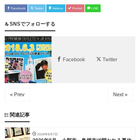
Facebook
Twitter
Hatena
Pocket
LINE
SNSでフォローする
Facebook
Twitter
« Prev
Next »
関連記事
2026年8月7日