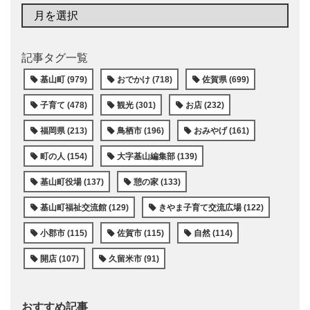
記事タグ一覧
基山町 (979)
おでかけ (718)
佐賀県 (699)
子育て (478)
観光 (301)
お店 (232)
福岡県 (213)
鳥栖市 (196)
おみやげ (161)
町の人 (154)
大字基山編集部 (139)
基山町役場 (137)
憩の家 (133)
基山町福祉交流館 (129)
きやま子育て交流広場 (122)
小郡市 (115)
佐賀市 (115)
自然 (114)
開店 (107)
久留米市 (91)
おすすめ記事