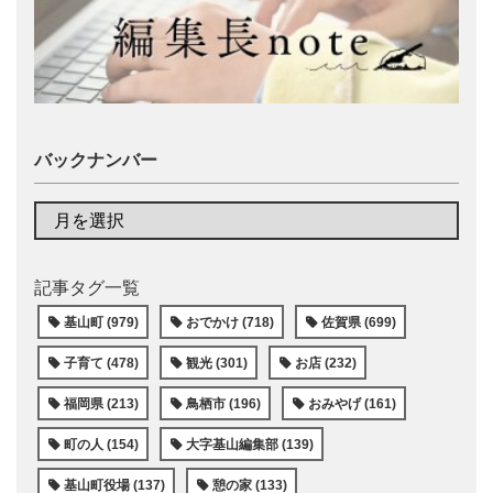
バックナンバー
記事タグ一覧
基山町 (979)
おでかけ (718)
佐賀県 (699)
子育て (478)
観光 (301)
お店 (232)
福岡県 (213)
鳥栖市 (196)
おみやげ (161)
町の人 (154)
大字基山編集部 (139)
基山町役場 (137)
憩の家 (133)