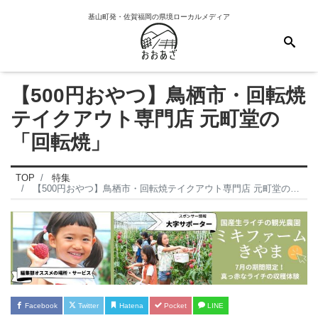
基山町発・佐賀福岡の県境ローカルメディア
【500円おやつ】鳥栖市・回転焼
テイクアウト専門店 元町堂の
「回転焼」
TOP
特集
【500円おやつ】鳥栖市・回転焼テイクアウト専門店 元町堂の「回転焼」
Facebook
Twitter
Hatena
Pocket
LINE