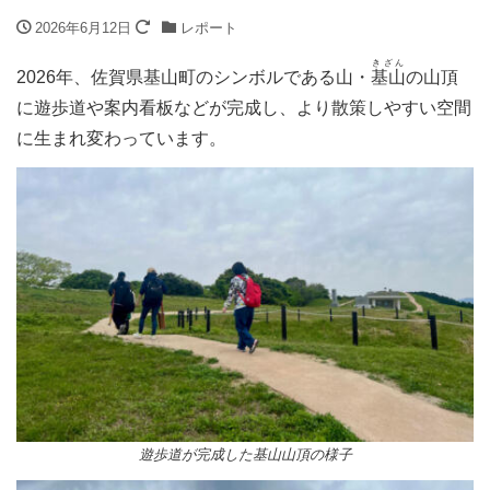
2026年6月12日
レポート
きざん
2026年、佐賀県基山町のシンボルである山・
基山
の山頂
に遊歩道や案内看板などが完成し、より散策しやすい空間
に生まれ変わっています。
遊歩道が完成した基山山頂の様子