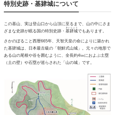
特別史跡・基肄城について
この基山、実は登山口から山頂に至るまで、山の中にさま
きいじょう
ざまな史跡が眠る国の特別史跡・
基肄城
でもあります。
さかのぼること西暦665年、天智天皇の命によりに築かれ
た基肄城は、日本最古級の「朝鮮式山城」。元々の地形で
ある山の尾根や谷を囲むように、全長約4㎞におよぶ土塁
（土の壁）や石塁が巡らされた「山の城」です。