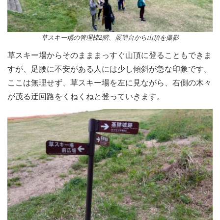
草スキー場の管理棟2階、展望台から山頂を撮影
草スキー場からそのまままっすぐ山頂に登ることもできま
すが、足腰に不安がある人には少し傾斜が急な印象です。
ここは無理せず、草スキー場を左に見ながら、右側の木々
が茂る迂回路をくねくねと登っていきます。