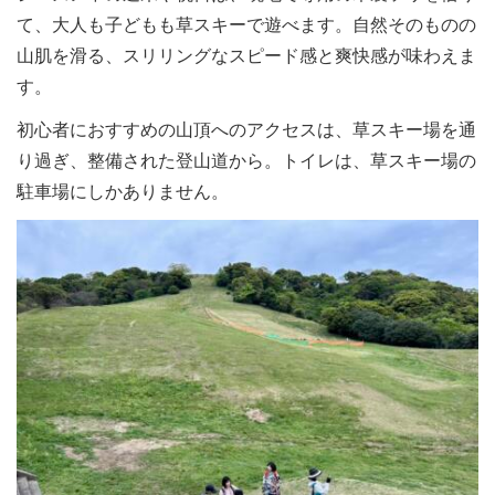
地域の保護者たちが自分の子どもに木製ソリを作って、草
て、大人も子どもも草スキーで遊べます。自然そのものの
スキーを楽しんでいたそう。 天然芝の保護のため、専用
の木製ソリを使います木製ソリの貸...
山肌を滑る、スリリングなスピード感と爽快感が味わえま
す。
初心者におすすめの山頂へのアクセスは、草スキー場を通
り過ぎ、整備された登山道から。トイレは、草スキー場の
駐車場にしかありません。