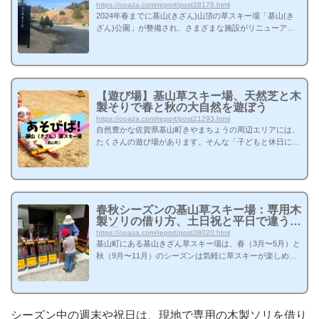
アル
https://ooaza.com/report/post28176.html
2024年春までに基山(きざん)山頂の草スキー場「基山(き
ざん)公園」が整備され、さまざまな施設がリニューアル
されています。 入り口には看板も新設 歩道もでき、駐車
場が広く感じますまずは、入ってすぐの駐車場エリア。前
面に砂利が敷かれ、木々も伐採されて空間が広く感じま
す。これまでにはなかった、車両との安全対策を目的とし
た歩道も整備されていました。 多目的トイレも完備駐車
【遊び場】基山草スキー場、天然芝と木
場の公共トイレには、乳幼児のオムツ替えにも対応した多
製そりで春と秋の大自然を遊ぼう
目的トイレが新設されました。 少し高台に移動した管理
https://ooaza.com/report/post21293.html
棟撮影に訪れた3月下旬はまだ外構の...
自然豊かな佐賀県基山町きやまちょうの周辺エリアには、
たくさんの遊び場があります。そんな「子どもと休日に行
ける遊び場」に取材するコーナー、その名もズバリ「遊び
場（あそびば！）」。基山町近郊からお出かけしやすい公
園など、「親子で遊べる場所」をレポートしていきます。
基山草スキー場（佐賀県基山町）佐賀県基山町の町名にも
なっている、標高約404mの山、基山きざん。町名と山
春秋シーズンの基山草スキー場：専用木
で、読み方が違います。そんな山の頂上付近にある天然芝
製ソリの借り方、土日祝と平日で違う貸
の草スキー場が、今年も春のシーズンを迎えました。 春
出場...
https://ooaza.com/report/post38020.html
は3月からシーズンスタート！秋は9月...
基山町にある基山きざん草スキー場は、春（3月〜5月）と
秋（9月〜11月）のシーズンは気軽に草スキーが楽しめ
る、自然豊かな遊び場。毎年のように草スキーの世界大会
が行われるなど、地元の名物スポットでもあります。http
s://ooaza.com/report/post21293.html木製ソリのレンタル料
金は、大人用も子ども用も1台300円。平成10年から使わ
シーズン中の週末や祝日は、現地で専用の木製ソリを借り
れている、希少な手作りの木製ソリです。そのまた昔は、