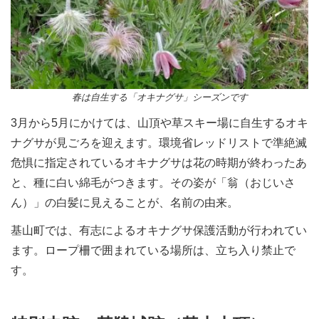
春は自生する「オキナグサ」シーズンです
3月から5月にかけては、山頂や草スキー場に自生するオキ
ナグサが見ごろを迎えます。環境省レッドリストで準絶滅
危惧に指定されているオキナグサは花の時期が終わったあ
と、種に白い綿毛がつきます。その姿が「翁（おじいさ
ん）」の白髪に見えることが、名前の由来。
基山町では、有志によるオキナグサ保護活動が行われてい
ます。ロープ柵で囲まれている場所は、立ち入り禁止で
す。