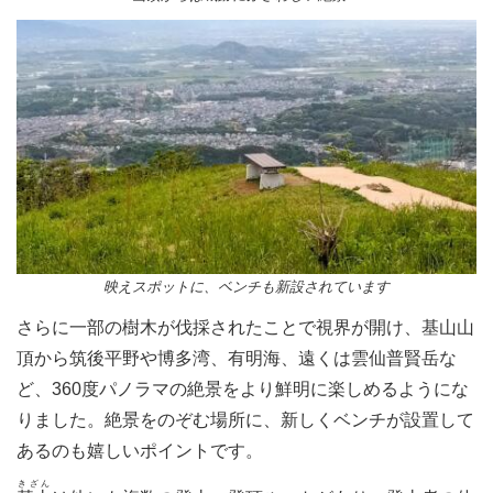
映えスポットに、ベンチも新設されています
さらに一部の樹木が伐採されたことで視界が開け、基山山
頂から筑後平野や博多湾、有明海、遠くは雲仙普賢岳な
ど、360度パノラマの絶景をより鮮明に楽しめるようにな
りました。絶景をのぞむ場所に、新しくベンチが設置して
あるのも嬉しいポイントです。
きざん