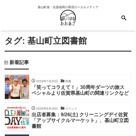
基山町発・佐賀福岡の県境ローカルメディア
タグ:
基山町立図書館
新着記事
2026年7月25日
特集
「笑ってコラえて！」30周年ダーツの旅ス
ペシャルより佐賀県基山町の関連リンクなど
2026年6月18日
イベント
出店者募集：9/26(土) クリーニングデイ佐賀
「アップサイクルマーケット」、基山町立図
書館