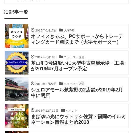
記事一覧
2019年6月17日
大字PR
オフィスきゃぶ、PCサポートからトレーデ
ィングカード買取まで（大字サポーター）
2019年6月10日
ニュース・話題
基山町3号線沿いに大型中古車展示場・工場
が2019年7月オープン予定
2019年2月22日
ニュース・話題
シュロアモール筑紫野の2店舗が2019年2月
中に閉店
2018年12月17日
イベント
まばゆい光にウットリ☆佐賀・福岡のイルミ
ネーション情報まとめ2018