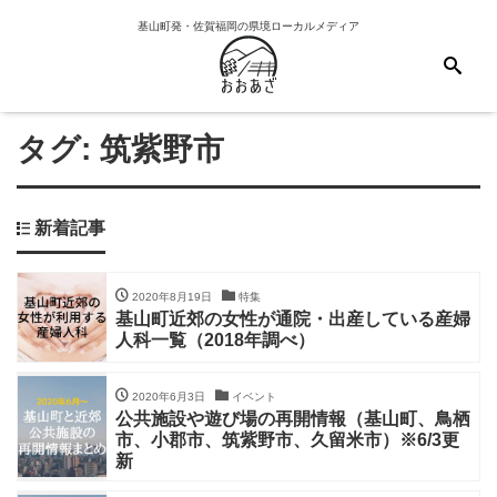
基山町発・佐賀福岡の県境ローカルメディア
タグ:
筑紫野市
新着記事
2020年8月19日
特集
基山町近郊の女性が通院・出産している産婦
人科一覧（2018年調べ）
2020年6月3日
イベント
公共施設や遊び場の再開情報（基山町、鳥栖
市、小郡市、筑紫野市、久留米市）※6/3更
新