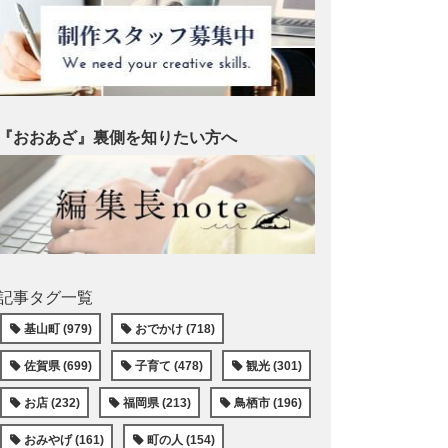
『おおあざ』裏側を知りたい方へ
記事タグ一覧
基山町 (979)
おでかけ (718)
佐賀県 (699)
子育て (478)
観光 (301)
お店 (232)
福岡県 (213)
鳥栖市 (196)
おみやげ (161)
町の人 (154)