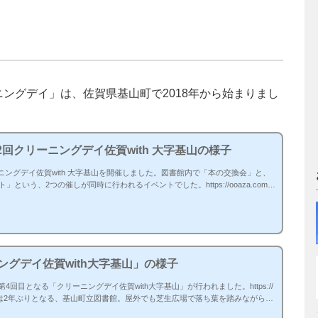
ングデイ」は、佐賀県基山町で2018年から始まりまし
2回クリーニングデイ佐賀with 大字基山の様子
ーニングデイ佐賀with 大字基山を開催しました。図書館内で「本の交換会」と、
いう、2つの催しが同時に行われるイベントでした。https://ooaza.com/e
aza.com/event/post13348.htmlイベント直前に九州北部を襲った豪雨を受け、被災した佐賀県
天候に恵まれて、日差し明るく、過ごしやすい気温の1日となりました。「本の
たい本を持ち寄っ...
ニングデイ佐賀with大字基山」の様子
第4回目となる「クリーニングデイ佐賀with大字基山」が行われました。https://
4.html開催場所は2年ぶりとなる、基山町立図書館。屋外でも芝生広場で落ち葉を踏みながら、
1日を過ごすことができました。 「本の交換会」じっくり選ばれている方が多