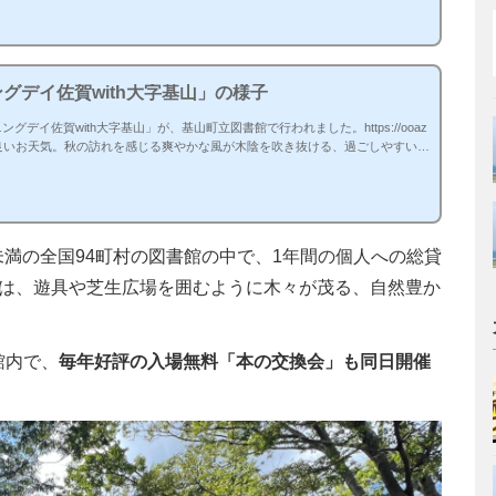
グアクト 落ち葉を踏む音も心地よかったですね 珍しい間伐材...
ングデイ佐賀with大字基山」の様子
ングデイ佐賀with大字基山」が、基山町立図書館で行われました。https://ooaz
ml当日は朝から良いお天気。秋の訪れを感じる爽やかな風が木陰を吹き抜ける、過ごしやすい1
マーケット」と「本の交換会」は、オフィシャルカメラマンによる撮影も実
お届けします！当日の会場内で配布した「閲覧パスワード」を販売サイトに入
購入ができます。 大字基...
未満の全国94町村の図書館の中で、1年間の個人への総貸
園は、遊具や芝生広場を囲むように木々が茂る、自然豊か
館内で、
毎年好評の入場無料「本の交換会」も同日開催