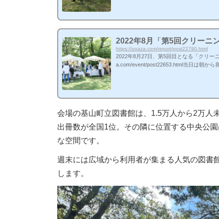
かった！ お気に入りの本を次の持ち主へ託します 会場見学は自由。「次はいつ？」また計画します！ 元気なオープニン
2022年8月「第5回クリーニ
https://ooaza.com/report/post22790.html
2022年8月27日、第5回目となる「クリーニ
a.com/event/post22653.ht
日となりました。今年の「アップサイクル
施。写真たっぷりで、当日の会場の様子を
力すると、オフィシャル写真すべての閲覧と
会場の基山町立図書館は、1.5万人から2万人
出冊数が全国1位。その隣に位置する中央公
な空間です。
週末には広域から利用者が集まる人気の図書
します。