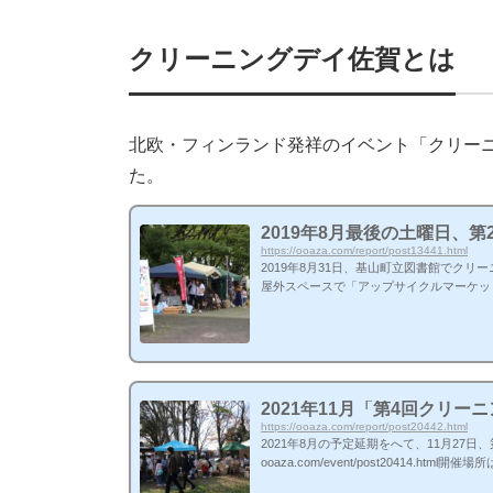
クリーニングデイ佐賀とは
北欧・フィンランド発祥のイベント「クリーニ
た。
2019年8月最後の土曜日、第
https://ooaza.com/report/post13441.html
2019年8月31日、基山町立図書館でクリ
屋外スペースで「アップサイクルマーケット」と
vent/post12933.htmlhttps://oo
を支援する募金箱を会場内に設置。当日は
交換会」の様子一人一冊という決まりで譲り
2021年11月「第4回クリー
https://ooaza.com/report/post20442.html
2021年8月の予定延期をへて、11月27日、
ooaza.com/event/post2041
日向ぼっこをしながら、晩秋のおだやかな