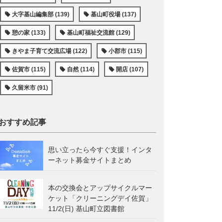
大字基山編集部 (139)
基山町役場 (137)
憩の家 (133)
基山町福祉交流館 (129)
きやま子育て交流広場 (122)
小郡市 (115)
佐賀市 (115)
自然 (114)
開店 (107)
久留米市 (91)
おすすめ記事
思い立ったら今すぐ支援！インタ
ーネット募金サイトまとめ
本の交換会とアップサイクルマー
ケット「クリーニングデイ佐賀」
11/2(日) 基山町立図書館