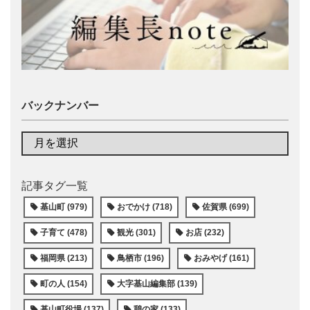
バックナンバー
記事タグ一覧
基山町 (979)
おでかけ (718)
佐賀県 (699)
子育て (478)
観光 (301)
お店 (232)
福岡県 (213)
鳥栖市 (196)
おみやげ (161)
町の人 (154)
大字基山編集部 (139)
基山町役場 (137)
憩の家 (133)