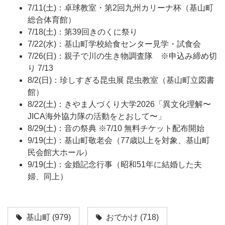
7/11(土)：卓球教室・第2回九州カリーナ杯（基山町
総合体育館）
7/18(土)：第39回きのくに祭り
7/22(水)：基山町学校給食センター見学・試食会
7/26(日)：親子で川の生き物調査隊 ※申込み締め切
り 7/13
8/2(日)：珍しすぎる昆虫展 昆虫教室（基山町立図書
館）
8/22(土)：きやま人づくり大学2026「異文化理解〜
JICA海外協力隊の活動をとおして〜」
8/29(土)：音の祭典 ※7/10 無料チケット配布開始
9/19(土)：基山町敬老会（77歳以上を対象、基山町
民会館大ホール）
9/19(土)：金婚記念行事（昭和51年に結婚した夫
婦、同上）
基山町
(979)
おでかけ
(718)