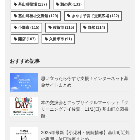
基山町役場 (137)
憩の家 (133)
基山町福祉交流館 (129)
きやま子育て交流広場 (122)
小郡市 (115)
佐賀市 (115)
自然 (114)
開店 (107)
久留米市 (91)
おすすめ記事
思い立ったら今すぐ支援！インターネット募
金サイトまとめ
本の交換会とアップサイクルマーケット「ク
リーニングデイ佐賀」11/2(日) 基山町立図書
館
2025年最新【小児科・病院情報】基山町近郊
の夜間・休日診療まとめ