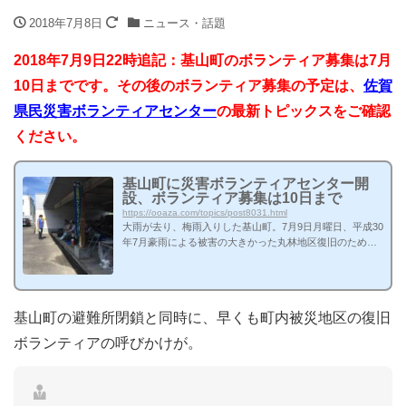
2018年7月8日
ニュース・話題
2018年7月9日22時追記：基山町のボランティア募集は7月
10日までです。その後のボランティア募集の予定は、
佐賀
県民災害ボランティアセンター
の最新トピックスをご確認
ください。
基山町に災害ボランティアセンター開
設、ボランティア募集は10日まで
https://ooaza.com/topics/post8031.html
大雨が去り、梅雨入りした基山町。7月9日月曜日、平成30
年7月豪雨による被害の大きかった丸林地区復旧のため、
災害ボランティアセンターが基山町福祉交流館前に設けら
れました。 災害ボランティアセンターの旗が！ 梅雨明け
の晴天、日差しが強い！2日前の告知、平日開催という条
件にも関わらず、町内外から老若男女50名を超えるボラン
基山町の避難所閉鎖と同時に、早くも町内被災地区の復旧
ティアが駆けつけていました！ボランティアメンバーの中
には、基山町の松田一也町長や町議会議員を始め、町内で
ボランティアの呼びかけが。
幾度となくすれ違ったことがある方々、そして遠くは熊
本、長崎からいらっしゃってくださ...