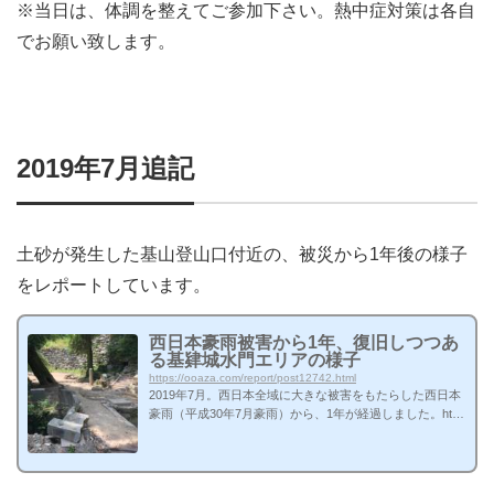
※当日は、体調を整えてご参加下さい。熱中症対策は各自
でお願い致します。
2019年7月追記
土砂が発生した基山登山口付近の、被災から1年後の様子
をレポートしています。
西日本豪雨被害から1年、復旧しつつあ
る基肄城水門エリアの様子
https://ooaza.com/report/post12742.html
2019年7月。西日本全域に大きな被害をもたらした西日本
豪雨（平成30年7月豪雨）から、1年が経過しました。http
s://ooaza.com/feature/post12576.html2018年7月6日17時す
ぎ、九州は佐賀県、福岡県、長崎県で大雨特別警報が発
表。特に被害の大きかった広島、岡山をはじめ、最終的に
は過去最多となる計11府県で大雨特別警報が発表されまし