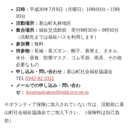
日時：
平成30年7月9日（月曜日）10時00分～15時
00分
活動場所：
基山町丸林地区
集合場所：
福祉交流館前 受付9時30分～9時50分
（活動先までは福祉バスを利用します）
参加費：
無料
持参物：
長袖・長ズボン、帽子、着替え、タオル、
水分、昼食、防塵マスク、ゴム手袋、雨具、その他
必要なもの
申し込み・問い合わせ：
基山町社会福祉協議会
TEL:
0942-92-3311
メールでの申し込み・問い合わ
せ：
kiyamashakyo@mild.ocn.ne.jp
※ボランティア保険に加入されていない方は、活動前に基
山町社会福祉協議会でご加入下さい。（保険料は自己負
担）