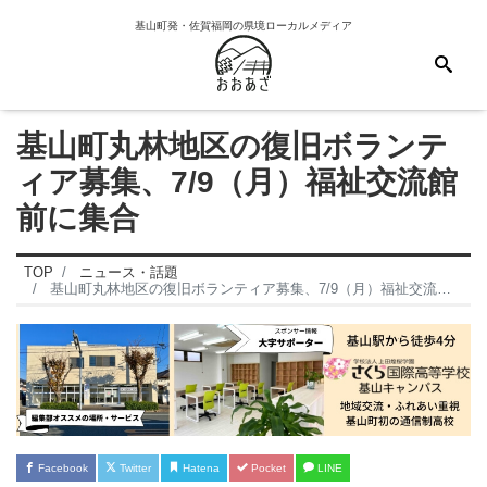
基山町発・佐賀福岡の県境ローカルメディア
基山町丸林地区の復旧ボランテ
ィア募集、7/9（月）福祉交流館
前に集合
TOP
ニュース・話題
基山町丸林地区の復旧ボランティア募集、7/9（月）福祉交流館前に集合
Facebook
Twitter
Hatena
Pocket
LINE