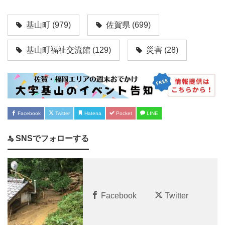
た。その結果、西日本を中心に多くの地域で河川が氾濫、
土砂災害も発生し、死者数が200名を超える大災害となっ
たのは記憶に新しいところです。基山町の受けた被害そん
基山町
(979)
佐賀県
(699)
な中、佐賀県基山町きやまちょう...
基山町福祉交流館
(129)
災害
(28)
Facebook
Twitter
Hatena
Pocket
LINE
SNSでフォローする
Facebook
Twitter