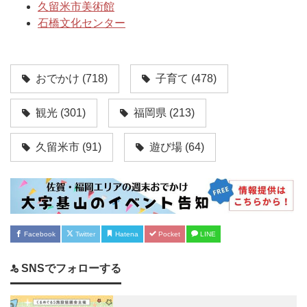
久留米市美術館
石橋文化センター
おでかけ
(718)
子育て
(478)
観光
(301)
福岡県
(213)
久留米市
(91)
遊び場
(64)
Facebook
Twitter
Hatena
Pocket
LINE
SNSでフォローする