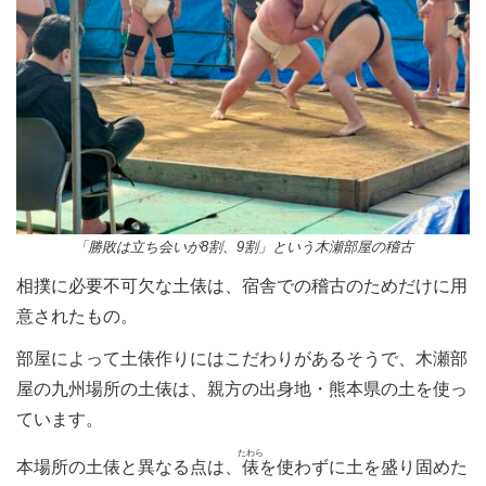
「勝敗は立ち会いが8割、9割」という木瀬部屋の稽古
相撲に必要不可欠な土俵は、宿舎での稽古のためだけに用
意されたもの。
部屋によって土俵作りにはこだわりがあるそうで、木瀬部
屋の九州場所の土俵は、親方の出身地・熊本県の土を使っ
ています。
たわら
本場所の土俵と異なる点は、
俵
を使わずに土を盛り固めた