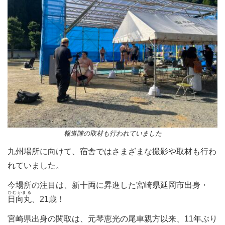
報道陣の取材も行われていました
九州場所に向けて、宿舎ではさまざまな撮影や取材も行わ
れていました。
今場所の注目は、新十両に昇進した宮崎県延岡市出身・
ひむかまる
日向丸
、21歳！
宮崎県出身の関取は、元琴恵光の尾車親方以来、11年ぶり