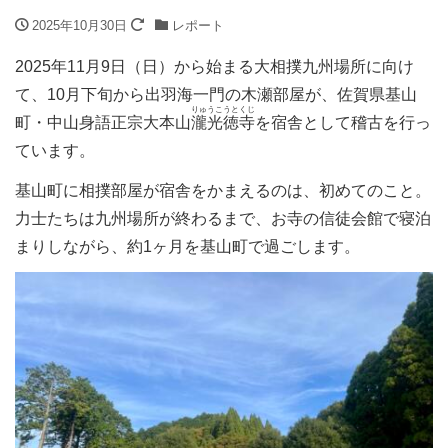
2025年10月30日
レポート
2025年11月9日（日）から始まる大相撲九州場所に向け
て、10月下旬から出羽海一門の木瀬部屋が、佐賀県基山
りゅうこうとくじ
町・中山身語正宗大本山
瀧光徳寺
を宿舎として稽古を行っ
ています。
基山町に相撲部屋が宿舎をかまえるのは、初めてのこと。
力士たちは九州場所が終わるまで、お寺の信徒会館で寝泊
まりしながら、約1ヶ月を基山町で過ごします。