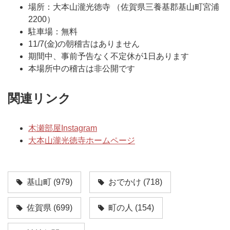
場所：大本山瀧光徳寺 （佐賀県三養基郡基山町宮浦
2200）
駐車場：無料
11/7(金)の朝稽古はありません
期間中、事前予告なく不定休が1日あります
本場所中の稽古は非公開です
関連リンク
木瀬部屋Instagram
大本山瀧光徳寺ホームページ
基山町
(979)
おでかけ
(718)
佐賀県
(699)
町の人
(154)