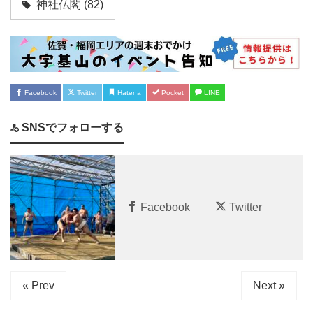
神社仏閣
(82)
Facebook
Twitter
Hatena
Pocket
LINE
SNSでフォローする
Facebook
Twitter
« Prev
Next »