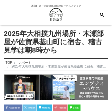
基山町発・佐賀福岡の県境ローカルメディア
2025年大相撲九州場所・木瀬部
屋が佐賀県基山町に宿舎、稽古
見学は朝8時から
TOP
レポート
2025年大相撲九州場所・木瀬部屋が佐賀県基山町に宿舎、稽古見学
Facebook
Twitter
Hatena
Pocket
LINE