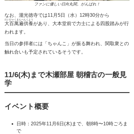
ファンに優しい日向丸関。がんばれ！
なお、
瀧光徳寺では
11月5日（水）12時30分から
だいひゃくまんべんくよう
大百萬遍供養
があり、大本堂前で力士による四股踏みが行
われます。
当日の参拝者には「ちゃんこ」が振る舞われ、関取衆との
触れ合いも予定されているそうです。
11/6(木)まで木瀬部屋 朝稽古の一般見
学
イベント概要
日時：2025年11月6日(木)まで、朝8時〜10時ごろま
で