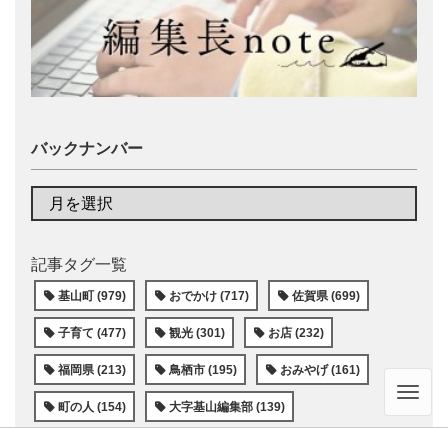
バックナンバー
記事タグ一覧
基山町 (979)
おでかけ (717)
佐賀県 (699)
子育て (477)
観光 (301)
お店 (232)
福岡県 (213)
鳥栖市 (195)
おみやげ (161)
Men
町の人 (154)
大字基山編集部 (139)
基山町役場 (137)
憩の家 (133)