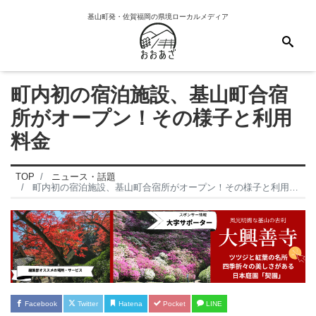
基山町発・佐賀福岡の県境ローカルメディア
町内初の宿泊施設、基山町合宿
所がオープン！その様子と利用
料金
TOP
ニュース・話題
町内初の宿泊施設、基山町合宿所がオープン！その様子と利用料金
Facebook
Twitter
Hatena
Pocket
LINE