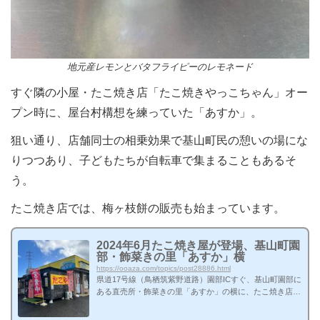
地元産レモンとバタフライピーのレモネード
すぐ隣の小屋・たこ焼き店「たこ焼きやっこちゃん」オー
プン時に、屋台村構想を練っていた「あすか」。
狙い通り、店舗同士の相乗効果で基山町民の憩いの場にな
りつつあり、子どもたちが自転車で集まることもあるそ
う。
たこ焼き店では、梅ヶ枝餅の販売も始まっています。
2024年6月たこ焼き屋が登場、基山町園
部・飾菜きの里「あすか」横
https://ooaza.com/topics/post28886.html
県道17号線（鳥栖筑紫野道路）園部ICすぐ、基山町園部に
ある直売所・飾菜きの里「あすか」の横に、たこ焼き店が
新しくオープンしました。 現在、町内唯一のたこ焼き屋
さんです場所は、もともと焼き鳥店があった黒い小屋。20