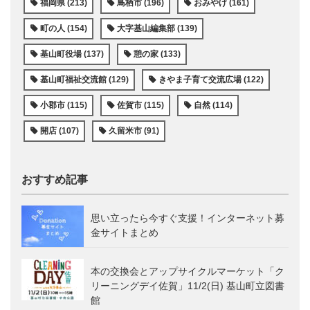
福岡県 (213)
鳥栖市 (196)
おみやげ (161)
町の人 (154)
大字基山編集部 (139)
基山町役場 (137)
憩の家 (133)
基山町福祉交流館 (129)
きやま子育て交流広場 (122)
小郡市 (115)
佐賀市 (115)
自然 (114)
開店 (107)
久留米市 (91)
おすすめ記事
思い立ったら今すぐ支援！インターネット募
金サイトまとめ
本の交換会とアップサイクルマーケット「ク
リーニングデイ佐賀」11/2(日) 基山町立図書
館