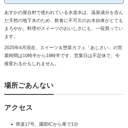
23年11月に焼き鳥店が閉店してからしばらく空き店舗でし
たが、2024年6月20日から、たこ焼き専門店「たこ焼きや
あすかの屋台村で使われている水道水は、温泉成分を含ん
っこちゃん」が営業中です。定休日は、毎週月曜日と毎月
第1日曜日。普段は、11時ごろから18時半ごろまで開いて
だ天然の地下水のため、飲食に不可欠のお水自体がとても
います。 鳥栖から移転してきたお店です生地に玄米粉を
使っているというたこ焼きは、しっ...
まろやか。料理やスイーツのおいしさにも、一役買ってい
ます。
2025年4月現在、スイーツ＆惣菜カフェ「あじさい」の営
業時間は10時半から18時半です。営業日は不定休で、今
後変わるかもしれません。
場所ごあんない
アクセス
県道17号、園部ICから車で1分